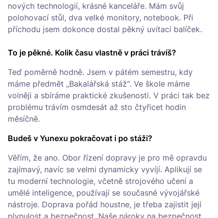
nových technologií, krásné kanceláře. Mám svůj
polohovací stůl, dva velké monitory, notebook. Při
příchodu jsem dokonce dostal pěkný uvítací balíček.
To je pěkné. Kolik času vlastně v práci trávíš?
Teď poměrně hodně. Jsem v pátém semestru, kdy
máme předmět „Bakalářská stáž“. Ve škole máme
volněji a sbíráme praktické zkušenosti. V práci tak bez
problému trávím osmdesát až sto čtyřicet hodin
měsíčně.
Budeš v Yunexu pokračovat i po stáži?
Věřím, že ano. Obor řízení dopravy je pro mě opravdu
zajímavý, navíc se velmi dynamicky vyvíjí. Aplikují se
tu moderní technologie, včetně strojového učení a
umělé inteligence, používají se současné vývojářské
nástroje. Doprava pořád houstne, je třeba zajistit její
plynulost a bezpečnost. Naše nároky na bezpečnost