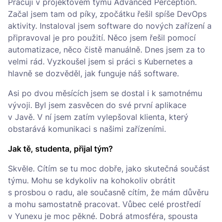
Pracuji v projektovém týmu Advanced Perception.
Začal jsem tam od píky, zpočátku řešil spíše DevOps
aktivity. Instaloval jsem software do nových zařízení a
připravoval je pro použití. Něco jsem řešil pomocí
automatizace, něco čistě manuálně. Dnes jsem za to
velmi rád. Vyzkoušel jsem si práci s Kubernetes a
hlavně se dozvěděl, jak funguje náš software.
Asi po dvou měsících jsem se dostal i k samotnému
vývoji. Byl jsem zasvěcen do své první aplikace
v Javě. V ní jsem zatím vylepšoval klienta, který
obstarává komunikaci s našimi zařízeními.
Jak tě, studenta, přijal tým?
Skvěle. Cítím se tu moc dobře, jako skutečná součást
týmu. Mohu se kdykoliv na kohokoliv obrátit
s prosbou o radu, ale současně cítím, že mám důvěru
a mohu samostatně pracovat. Vůbec celé prostředí
v Yunexu je moc pěkné. Dobrá atmosféra, spousta