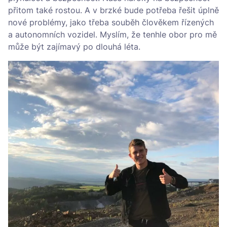
přitom také rostou. A v brzké bude potřeba řešit úplně
nové problémy, jako třeba souběh člověkem řízených
a autonomních vozidel. Myslím, že tenhle obor pro mě
může být zajímavý po dlouhá léta.