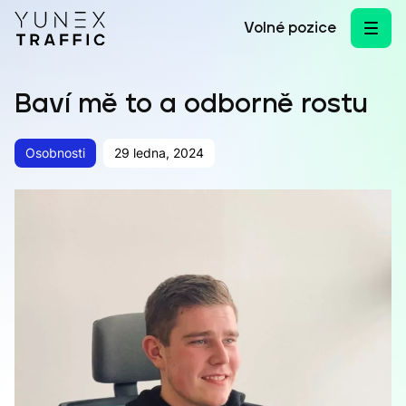
Přeskočit na obsah
Volné pozice
Baví mě to a odborně rostu
Osobnosti
29 ledna, 2024