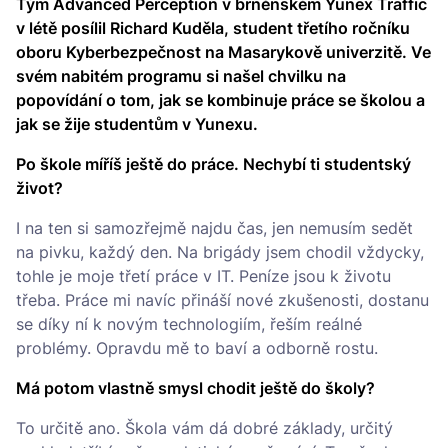
Tým Advanced Perception v brněnském Yunex Traffic
v létě posílil Richard Kuděla, student třetího ročníku
oboru Kyberbezpečnost na Masarykově univerzitě. Ve
svém nabitém programu si našel chvilku na
popovídání o tom, jak se kombinuje práce se školou a
jak se žije studentům v Yunexu.
Po škole míříš ještě do práce. Nechybí ti studentský
život?
I na ten si samozřejmě najdu čas, jen nemusím sedět
na pivku, každý den. Na brigády jsem chodil vždycky,
tohle je moje třetí práce v IT. Peníze jsou k životu
třeba. Práce mi navíc přináší nové zkušenosti, dostanu
se díky ní k novým technologiím, řeším reálné
problémy. Opravdu mě to baví a odborně rostu.
Má potom vlastně smysl chodit ještě do školy?
To určitě ano. Škola vám dá dobré základy, určitý