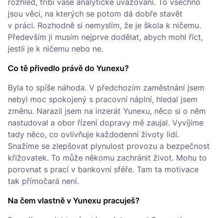
rozhled, tříbí vaše analytické uvažování. To všechno
jsou věci, na kterých se potom dá dobře stavět
v práci. Rozhodně si nemyslím, že je škola k ničemu.
Především ji musím nejprve dodělat, abych mohl říct,
jestli je k ničemu nebo ne.
Co tě přivedlo právě do Yunexu?
Byla to spíše náhoda. V předchozím zaměstnání jsem
nebyl moc spokojený s pracovní náplní, hledal jsem
změnu. Narazil jsem na inzerát Yunexu, něco si o něm
nastudoval a obor řízení dopravy mě zaujal. Vyvíjíme
tady něco, co ovlivňuje každodenní životy lidí.
Snažíme se zlepšovat plynulost provozu a bezpečnost
křižovatek. To může někomu zachránit život. Mohu to
porovnat s prací v bankovní sféře. Tam ta motivace
tak přímočará není.
Na čem vlastně v Yunexu pracuješ?