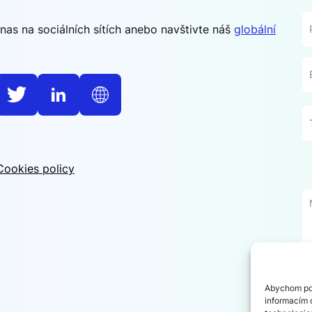
 nas na sociálních sítích anebo navštivte náš
globální
Cookies policy
Abychom pos
informacím o