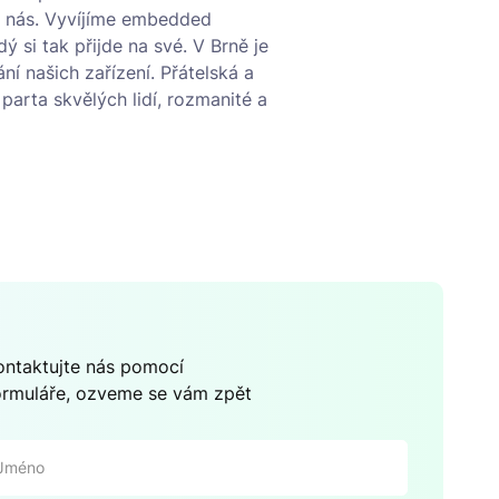
z nás. Vyvíjíme embedded
ý si tak přijde na své. V Brně je
ní našich zařízení. Přátelská a
parta skvělých lidí, rozmanité a
ontaktujte nás pomocí
ormuláře, ozveme se vám zpět