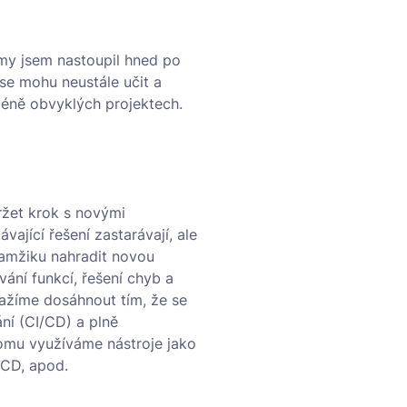
irmy jsem nastoupil hned po
 se mohu neustále učit a
éně obvyklých projektech.
ržet krok s novými
vající řešení zastarávají, ale
kamžiku nahradit novou
vání funkcí, řešení chyb a
ažíme dosáhnout tím, že se
ní (CI/CD) a plně
omu využíváme nástroje jako
 CD, apod.