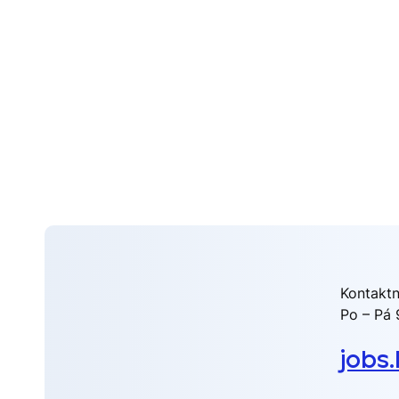
Kontaktn
Po – Pá 
jobs