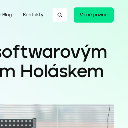
 Blog
Kontakty
Volné pozice
softwarovým
em Holáskem