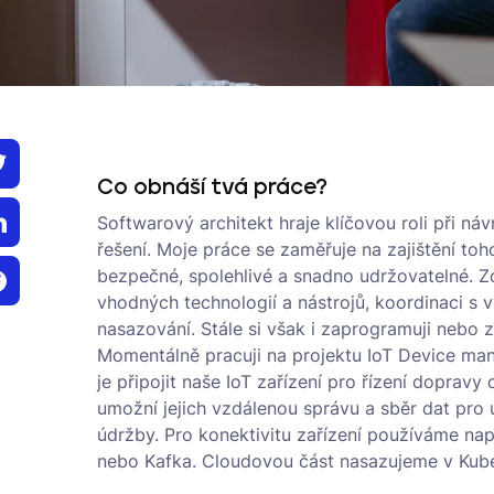
Co obnáší tvá práce?
Softwarový architekt hraje klíčovou roli při ná
řešení. Moje práce se zaměřuje na zajištění to
bezpečné, spolehlivé a snadno udržovatelné. 
vhodných technologií a nástrojů, koordinaci s 
nasazování. Stále si však i zaprogramuji nebo z
Momentálně pracuji na projektu IoT Device ma
je připojit naše IoT zařízení pro řízení doprav
umožní jejich vzdálenou správu a sběr dat pro 
údržby. Pro konektivitu zařízení používáme na
nebo Kafka. Cloudovou část nasazujeme v Kube