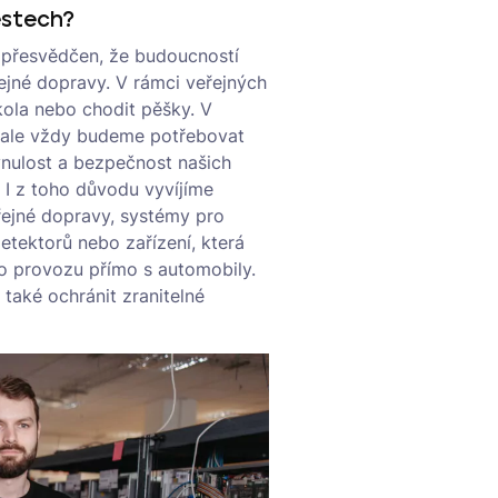
ěstech?
 přesvědčen, že budoucností
jné dopravy. V rámci veřejných
 kola nebo chodit pěšky. V
 ale vždy budeme potřebovat
lynulost a bezpečnost našich
. I z toho důvodu vyvíjíme
řejné dopravy, systémy pro
etektorů nebo zařízení, která
o provozu přímo s automobily.
 také ochránit zranitelné