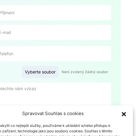
Vyberte soubor
Není zvolený žádný soubor
Spravovat Souhlas s cookies
kytli co nejlepší služby, používáme k ukládání a/nebo přístupu k
 zařízení, technologie jako jsou soubory cookies. Souhlas s těmito
Ano, souhlasím se
zásadami ochrany osobních údajů