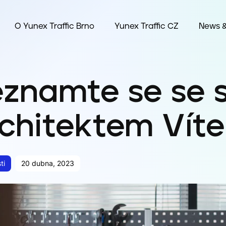
O Yunex Traffic Brno
Yunex Traffic CZ
News &
eznamte se se 
chitektem Vít
ti
20 dubna, 2023