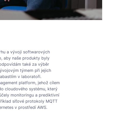
vrhu a vývoji softwarových
ho, aby naše produkty byly
Zodpovídám také za výběr
vývojovým týmem při jejich
abastlím v laboratoři.
nagement platform, jehož cílem
y do cloudového systému, který
účely monitoringu a prediktivní
příklad síťové protokoly MQTT
rnetes v prostředí AWS.